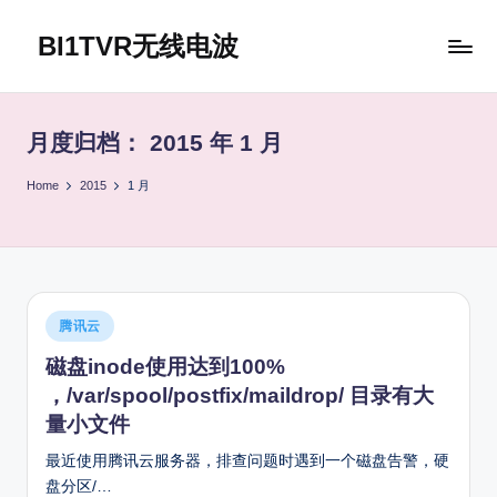
BI1TVR无线电波
Skip
to
content
月度归档：
2015 年 1 月
Home
2015
1 月
Posted
腾讯云
in
磁盘inode使用达到100%
，/var/spool/postfix/maildrop/ 目录有大
量小文件
最近使用腾讯云服务器，排查问题时遇到一个磁盘告警，硬
盘分区/…